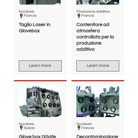
Nucleare
Produzione Additiva
Francia
Francia
Taglio Laser in
Contenitore ad
Glovebox
atmosfera
controllata per la
produzione
additiva
Learn more
Learn more
Nucleare
Nucleare
Svezia
Francia
Glove box GSafe
Decontaminazione