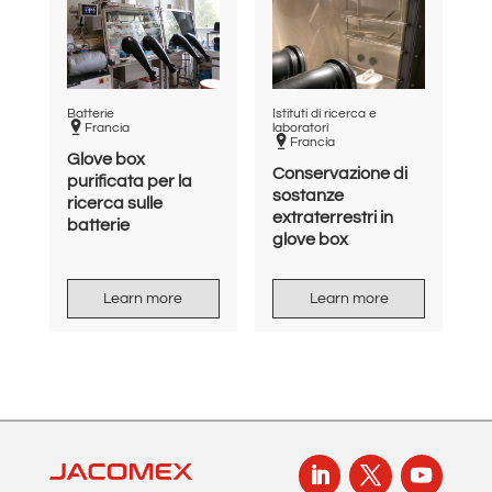
Batterie
Istituti di ricerca e
Francia
laboratori
Francia
Glove box
Conservazione di
purificata per la
sostanze
ricerca sulle
extraterrestri in
batterie
glove box
Learn more
Learn more