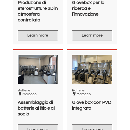
Produzione di
Glovebox per la
eterostrutture 2D in
ricerca e
atmosfera
l’innovazione
controllata
Learn more
Learn more
Batterie
Batterie
Marocco
Marocco
Assemblaggio di
Glove box con PVD
batterie al litio e al
integrato
sodio
Learn more
Learn more