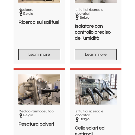
Nucleare
Istituti di ricerca e
Belgio
laboratori
Belgio
Ricerca sui sali fusi
Isolatore con
controllo preciso
dell’umidità
Learn more
Learn more
Medico-farmaceutico
Istituti di ricerca e
Belgio
laboratori
Belgio
Pesatura polveri
Celle solari ed
elettrodi