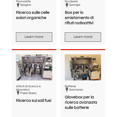
Perovskite
Nucleare
Spagna
Georgia
Ricerca sulle celle
Box per lo
solari organiche
smistamento di
rifiuti radioattivi
Learn more
Learn more
Istituti di ricerca e
Batterie
laboratori
Germania
Paesi Bassi
Glovebox per la
Ricerca sui sali fusi
ricerca avanzata
sulle batterie