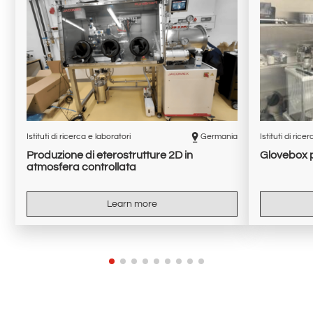
Istituti di ricerca e laboratori
Germania
Istituti di rice
Produzione di eterostrutture 2D in
Glovebox p
atmosfera controllata
Learn more