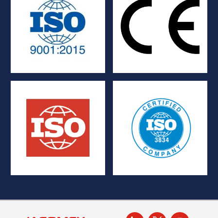
Europea
normativi dell'Unione
qualità
Conformità ai requisiti
Sistemi di gestione della
CE
ISO 9001:2015
Certificazione e marcatura
TIG e YAG
recipienti di contenimento
qualità della saldatura per
Standard di tenuta per i
Sistema di gestione della
ISO 10648-2
ISO 3834