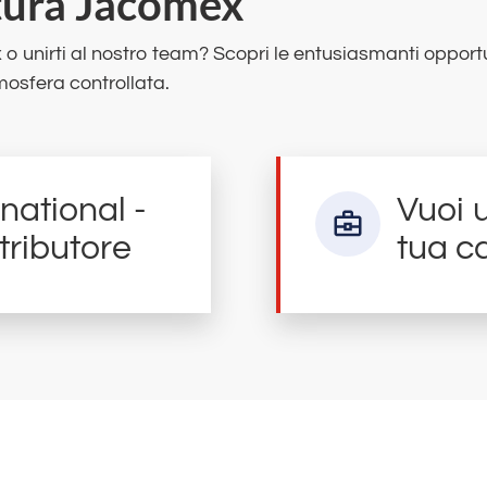
ntura Jacomex
o unirti al nostro team? Scopri le entusiasmanti opportu
mosfera controllata.
national -
Vuoi u
tributore
tua c