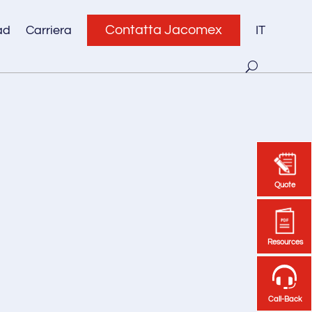
Contatta Jacomex
ad
Carriera
IT
Quote
Quote
Resources
Resources
Call-Back
Call-Back