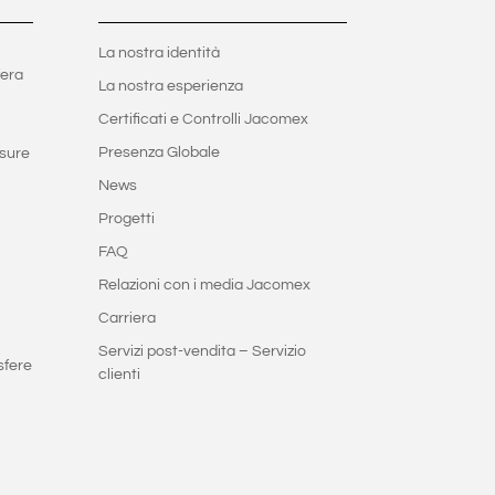
La nostra identità
fera
La nostra esperienza
Certificati e Controlli Jacomex
Presenza Globale
sure
News
Progetti
FAQ
Relazioni con i media Jacomex
Carriera
Servizi post-vendita – Servizio
sfere
clienti