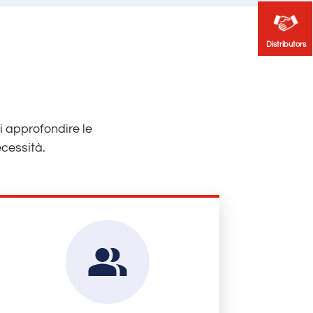
Distributors
Distributors
ri approfondire le
ecessità.