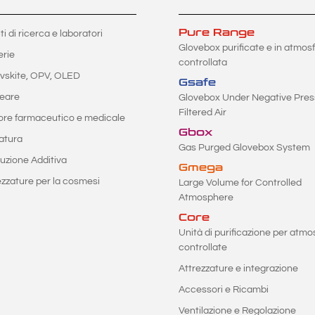
Pure Range
uti di ricerca e laboratori
Glovebox purificate e in atmos
erie
controllata
vskite, OPV, OLED
Gsafe
eare
Glovebox Under Negative Pres
Filtered Air
ore farmaceutico e medicale
Gbox
atura
Gas Purged Glovebox System
uzione Additiva
Gmega
ezzature per la cosmesi
Large Volume for Controlled
Atmosphere
Core
Unità di purificazione per atmo
controllate
Attrezzature e integrazione
Accessori e Ricambi
Ventilazione e Regolazione