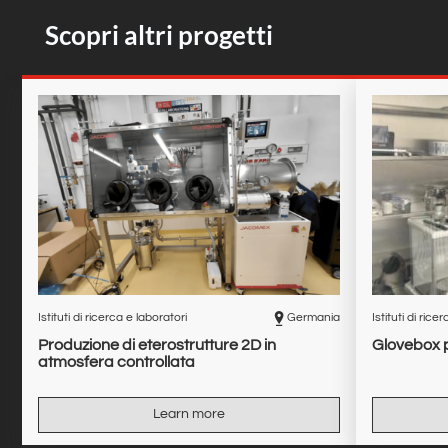
Scopri altri progetti
Istituti di ricerca e laboratori
Germania
Istituti di rice
Produzione di eterostrutture 2D in
Glovebox p
atmosfera controllata
Learn more