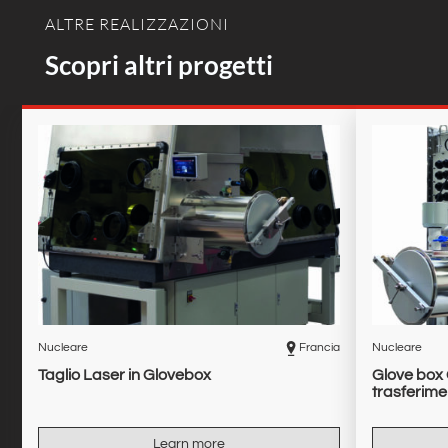
ALTRE REALIZZAZIONI
Scopri altri progetti
Nucleare
Francia
Nucleare
Taglio Laser in Glovebox
Glove box 
trasferim
Learn more