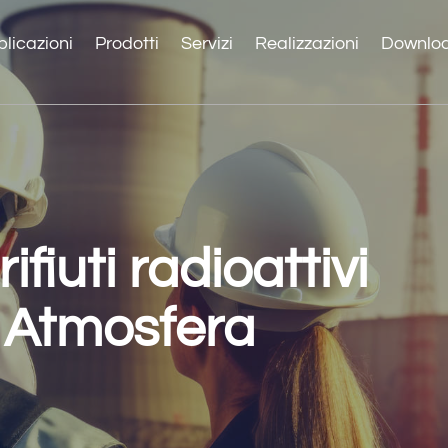
licazioni
Prodotti
Servizi
Realizzazioni
Downlo
ifiuti radioattivi
- Atmosfera