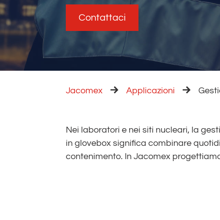
Contattaci
Jacomex
Applicazioni
Gesti
Nei laboratori e nei siti nucleari, la gesti
atmosfera controllata che consentono d
in glovebox significa combinare quoti
e confezionare i rifiuti riducendo l’espo
contenimento. In Jacomex progettiamo