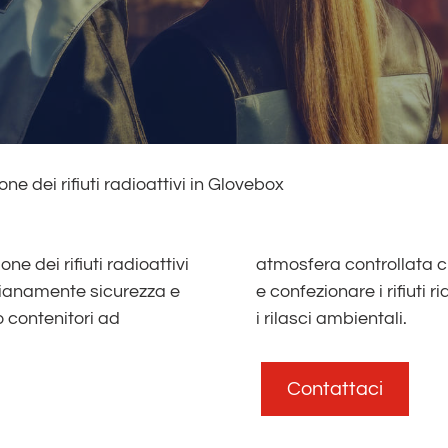
one dei rifiuti radioattivi in Glovebox
one dei rifiuti radioattivi
i raccogliere, smistare
dianamente sicurezza e
sizione degli operatori e
 contenitori ad
i rilasci ambientali.
Contattaci