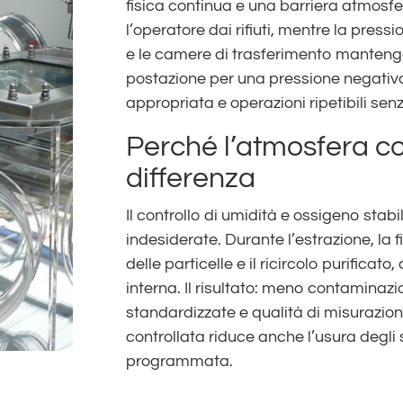
fisica continua e una barriera atmosfe
l’operatore dai rifiuti, mentre la press
e le camere di trasferimento manteng
postazione per una pressione negativa
appropriata e operazioni ripetibili se
Perché l’atmosfera con
differenza
Il controllo di umidità e ossigeno stabil
indesiderate. Durante l’estrazione, la f
delle particelle e il ricircolo purifica
interna. Il risultato: meno contaminaz
standardizzate e qualità di misurazio
controllata riduce anche l’usura degli
programmata.