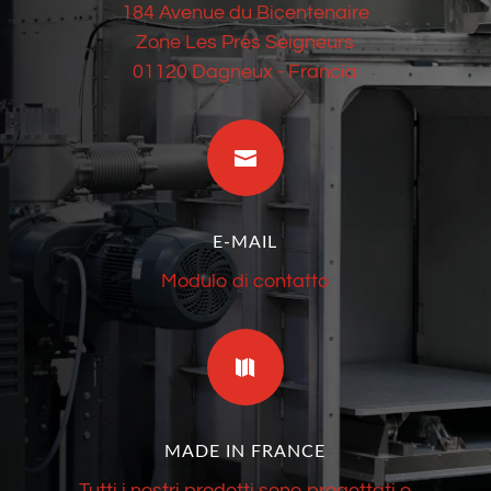
184 Avenue du Bicentenaire
Zone Les Prés Seigneurs
01120 Dagneux - Francia

E-MAIL
Modulo di contatto

MADE IN FRANCE
Tutti i nostri prodotti sono progettati e