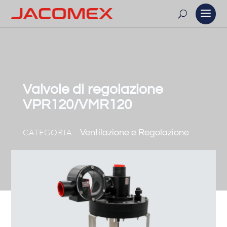
Valvole di regolazione
VPR120/VMR120
CATEGORIA
Ventilazione e Regolazione