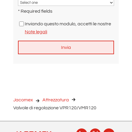
* Required fields
Inviando questo modulo, accetti le nostre
Note legali
A
l
t
e
r
n
Jacomex
Attrezzatura
a
Valvole di regolazione VPR120/VMR120
t
i
v