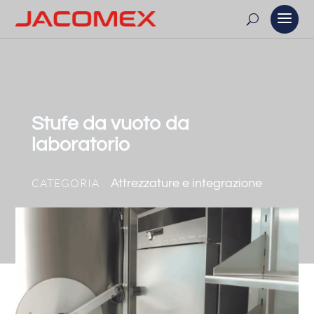
Stufe da vuoto da
laboratorio
CATEGORIA
Attrezzature e integrazione