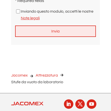
* Required fields
Inviando questo modulo, accetti le nostre
Note legali
A
l
t
e
r
n
Jacomex
Attrezzatura
a
Stufe da vuoto da laboratorio
t
i
v
e