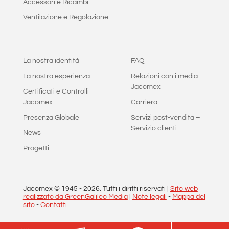
Accessori e Ricambi
Ventilazione e Regolazione
La nostra identità
FAQ
La nostra esperienza
Relazioni con i media
Jacomex
Certificati e Controlli
Jacomex
Carriera
Presenza Globale
Servizi post-vendita –
Servizio clienti
News
Progetti
Jacomex © 1945 -
2026
. Tutti i diritti riservati |
Sito web
realizzato da GreenGalileo Media
|
Note legali
-
Mappa del
sito
-
Contatti