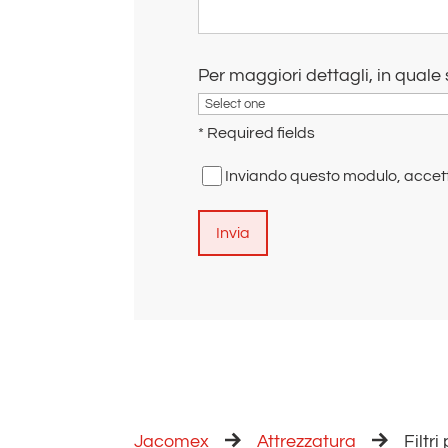
Per maggiori dettagli, in quale
* Required fields
Inviando questo modulo, accett
A
l
t
e
r
n
a
Jacomex
Attrezzatura
Filtr