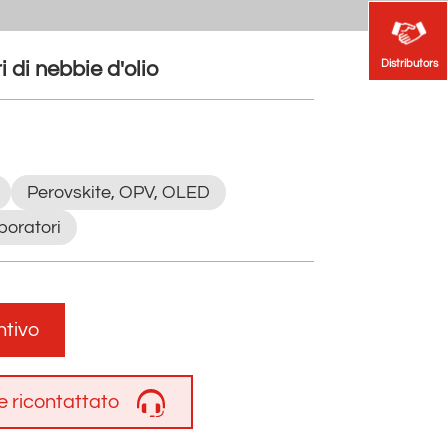
Distributors
Distributors
i di nebbie d'olio
Perovskite, OPV, OLED
aboratori
ntivo
e ricontattato