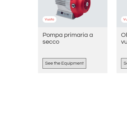
Vuoto
V
Pompa primaria a
O
secco
v
See the Equipment
S