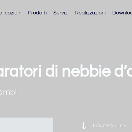
licazioni
Prodotti
Servizi
Realizzazioni
Downlo
aratori di nebbie d’o
cambi
"
PANORAMICA