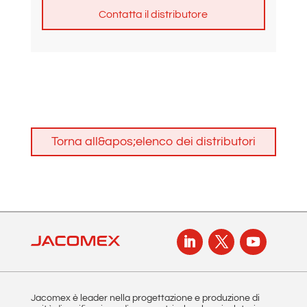
A
l
t
e
r
n
Torna all&apos;elenco dei distributori
a
t
i
v
e
:
Jacomex è leader nella progettazione e produzione di