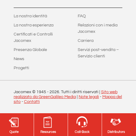
La nostra identità
FAQ
La nostra esperienza
Relazioni con i media
Jacomex
Certificati e Controlli
Jacomex
Carriera
Presenza Globale
Servizi post-vendita –
Servizio clienti
News
Progetti
Jacomex © 1945 -
2026
. Tutti i diritti riservati |
Sito web
realizzato da GreenGalileo Media
|
Note legali
-
Mappa del
sito
-
Contatti
Quote
Quote
Resources
Resources
Call-Back
Call-Back
Distributors
Distributors