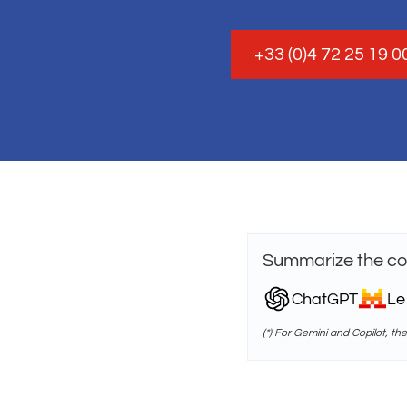
+33 (0)4 72 25 19 0
Summarize the con
ChatGPT
Le
(*) For Gemini and Copilot, th