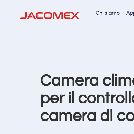
Chi siamo
App
Camera clima
per il control
camera di c