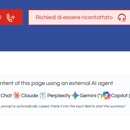
0
Richiedi di essere ricontattato
tent of this page using an external AI agent
 Chat
Claude
Perplexity
Gemini (*)
Copilot (
e prompt is automatically copied. Paste it into the input field to start the summary*