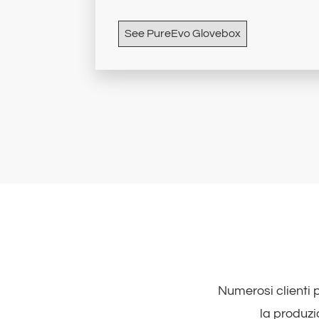
See PureEvo Glovebox
Numerosi clienti 
la produzio