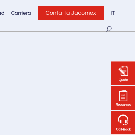
Contatta Jacomex
ad
Carriera
IT
Quote
Quote
Resources
Resources
Call-Back
Call-Back