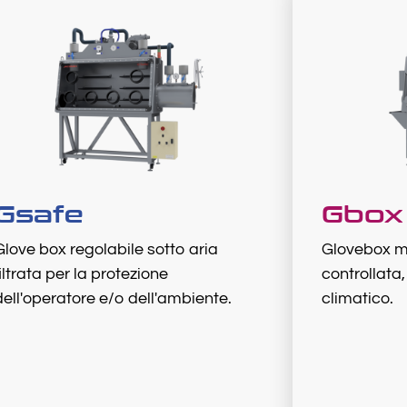
Gsafe
Gbox
Glove box regolabile sotto aria
Glovebox m
filtrata per la protezione
controllata
dell'operatore e/o dell'ambiente.
climatico.